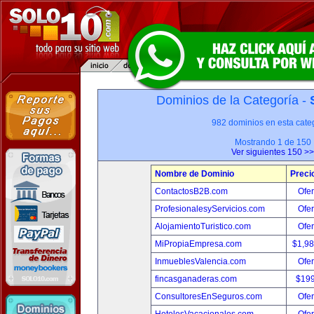
Dominios de la Categoría -
982 dominios en esta categ
Mostrando 1 de 150
Ver siguientes 150 >>
Nombre de Dominio
Preci
ContactosB2B.com
Ofer
ProfesionalesyServicios.com
Ofer
AlojamientoTuristico.com
Ofer
MiPropiaEmpresa.com
$1,9
InmueblesValencia.com
Ofer
fincasganaderas.com
$19
ConsultoresEnSeguros.com
Ofer