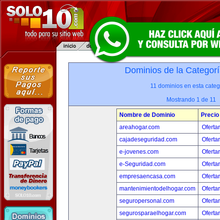
Dominios de la Categorí
11 dominios en esta categ
Mostrando 1 de 11
Nombre de Dominio
Precio
areahogar.com
Oferta
cajadeseguridad.com
Oferta
e-jovenes.com
Oferta
e-Seguridad.com
Oferta
empresaencasa.com
Oferta
mantenimientodelhogar.com
Oferta
seguropersonal.com
Oferta
segurosparaelhogar.com
Oferta