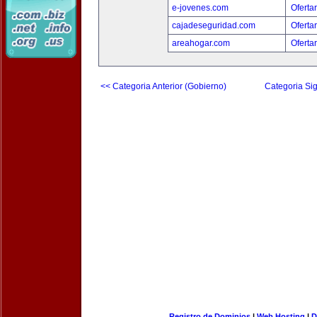
e-jovenes.com
Oferta
cajadeseguridad.com
Oferta
areahogar.com
Oferta
<< Categoria Anterior (Gobierno)
Categoria Sig
Registro de Dominios
|
Web Hosting
|
D