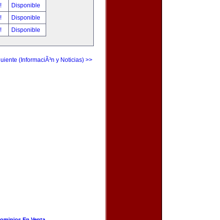
r!
Disponible
r!
Disponible
r!
Disponible
uiente (InformaciÃ³n y Noticias) >>
ominios En Venta