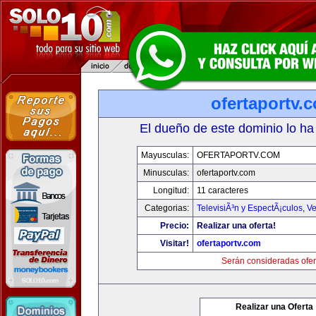
ofertaportv.
El dueño de este dominio lo ha
Mayusculas:
OFERTAPORTV.COM
Minusculas:
ofertaportv.com
Longitud:
11 caracteres
Categorias:
TelevisiÃ³n y EspectÃ¡culos
,
Ve
Precio:
Realizar una oferta!
Visitar!
ofertaportv.com
Serán consideradas ofer
Realizar una Oferta