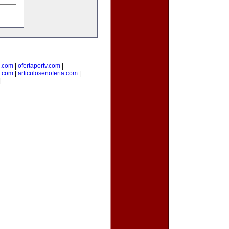
e.com
|
ofertaportv.com
|
a.com
|
articulosenoferta.com
|
|