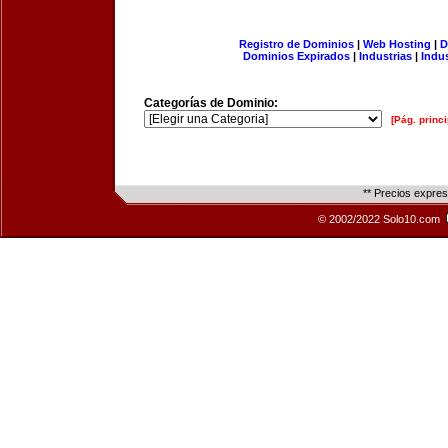
Registro de Dominios
|
Web Hosting
|
D
Dominios Expirados
|
Industrias
|
Indu
Categorías de Dominio:
[Pág. princi
** Precios expre
© 2002/2022 Solo10.com