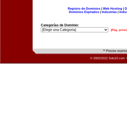
Registro de Dominios
|
Web Hosting
|
D
Dominios Expirados
|
Industrias
|
Indu
Categorías de Dominio:
[Pág. princi
** Precios expre
© 2002/2022 Solo10.com