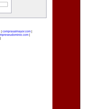
m
|
comprasalmayor.com
|
mpreseudominio.com
|
|