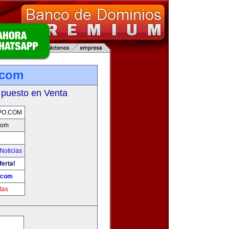
.com
 puesto en Venta
PO.COM
com
Noticias
ferta!
.com
tas