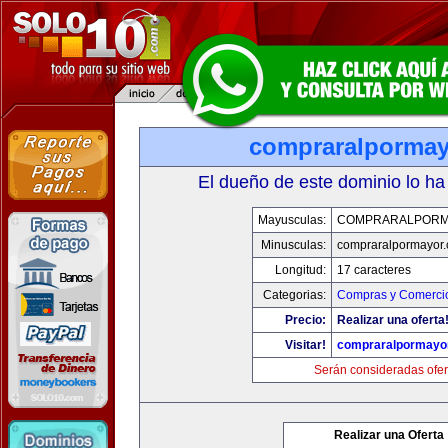
compraralporma
El dueño de este dominio lo ha
Mayusculas:
COMPRARALPORM
Minusculas:
compraralpormayor
Longitud:
17 caracteres
Categorias:
Compras y Comercio
Precio:
Realizar una oferta
Visitar!
compraralpormayo
Serán consideradas ofer
Realizar una Oferta