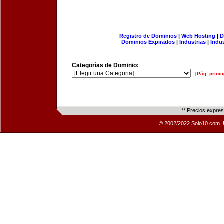
Registro de Dominios
|
Web Hosting
|
D
Dominios Expirados
|
Industrias
|
Indu
Categorías de Dominio:
[Pág. princi
** Precios expre
© 2002/2022 Solo10.com