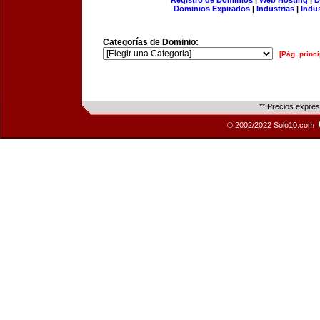
Registro de Dominios
|
Web Hosting
|
D
Dominios Expirados
|
Industrias
|
Indu
Categorías de Dominio:
[Pág. princi
** Precios expre
© 2002/2022 Solo10.com