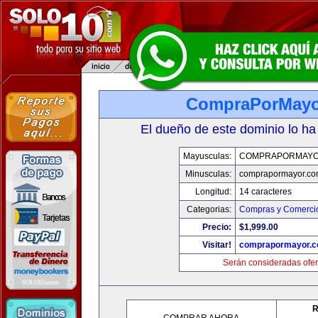
CompraPorMayo
El dueño de este dominio lo ha
Mayusculas:
COMPRAPORMAYO
Minusculas:
comprapormayor.co
Longitud:
14 caracteres
Categorias:
Compras y Comercio
Precio:
$1,999.00
Visitar!
comprapormayor.
Serán consideradas ofer
R