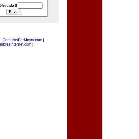
Ofrecido $
|
ComprasPorMayor.com
|
mbresInternet.com
|