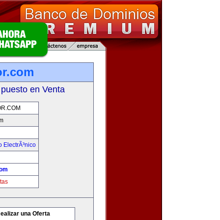
r.com
 puesto en Venta
R.COM
m
 ElectrÃ³nico
com
tas
ealizar una Oferta