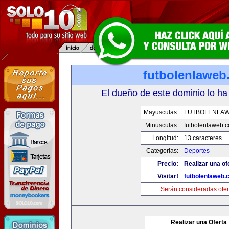
futbolenlaweb
El dueño de este dominio lo ha
Mayusculas:
FUTBOLENLA
Minusculas:
futbolenlaweb.
Longitud:
13 caracteres
Categorias:
Deportes
Precio:
Realizar una of
Visitar!
futbolenlaweb
Serán consideradas ofer
Realizar una Oferta