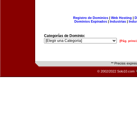
Registro de Dominios
|
Web Hosting
|
D
Dominios Expirados
|
Industrias
|
Indu
Categorías de Dominio:
[Pág. princi
** Precios expre
© 2002/2022 Solo10.com