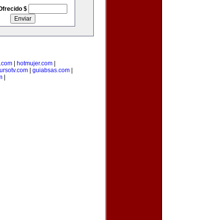
Ofrecido $
.com
|
hotmujer.com
|
ursotv.com
|
guiabsas.com
|
m
|