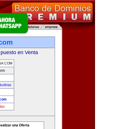
.com
 puesto en Venta
SA.COM
com
ustrias
.com
tas
ealizar una Oferta