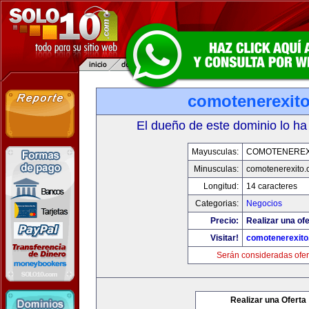
comotenerexit
El dueño de este dominio lo ha
Mayusculas:
COMOTENEREX
Minusculas:
comotenerexito
Longitud:
14 caracteres
Categorias:
Negocios
Precio:
Realizar una ofe
Visitar!
comotenerexit
Serán consideradas ofer
Realizar una Oferta