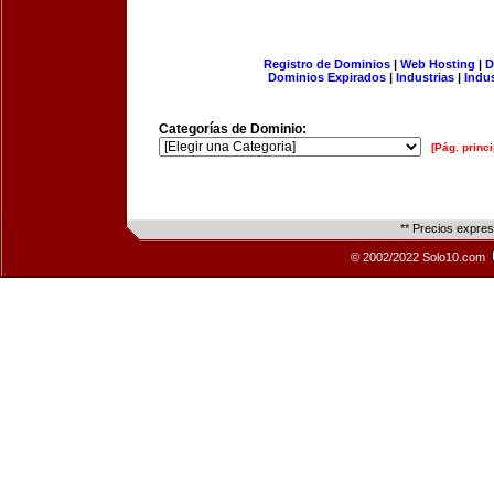
Registro de Dominios
|
Web Hosting
|
D
Dominios Expirados
|
Industrias
|
Indu
Categorías de Dominio:
[Pág. princi
** Precios expre
© 2002/2022 Solo10.com