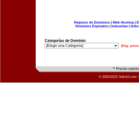
Registro de Dominios
|
Web Hosting
|
D
Dominios Expirados
|
Industrias
|
Indu
Categorías de Dominio:
[Pág. princi
** Precios expre
© 2002/2022 Solo10.com