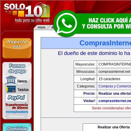
ComprasInterne
El dueño de este dominio lo ha
Mayusculas:
COMPRASINTERNE
Minusculas:
comprasinternet.net
Longitud:
15 caracteres
Categorias:
Compras y Comercio
Precio:
Realizar una oferta
Visitar!
comprasinternet.ne
Serán consideradas ofer
Realizar una Oferta