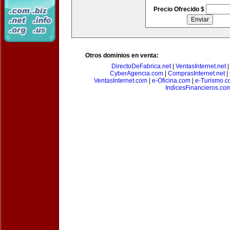
Precio Ofrecido $
Otros dominios en venta:
DirectoDeFabrica.net
|
VentasInternet.net
CyberAgencia.com
|
ComprasInternet.net
|
VentasInternet.com
|
e-Oficina.com
|
e-Turismo.
IndicesFinancieros.co