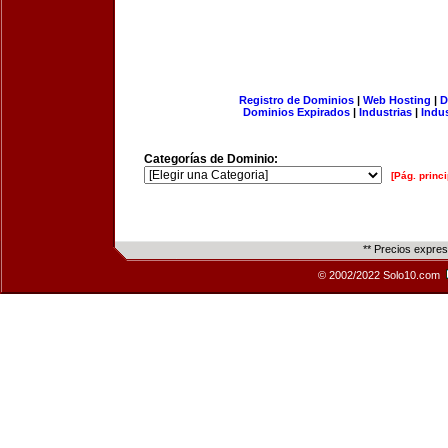
Registro de Dominios
|
Web Hosting
|
D
Dominios Expirados
|
Industrias
|
Indu
Categorías de Dominio:
[Pág. princi
** Precios expre
© 2002/2022 Solo10.com