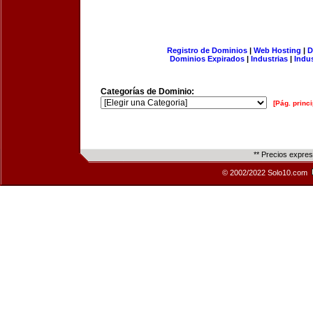
Registro de Dominios
|
Web Hosting
|
D
Dominios Expirados
|
Industrias
|
Indu
Categorías de Dominio:
[Pág. princi
** Precios expre
© 2002/2022 Solo10.com