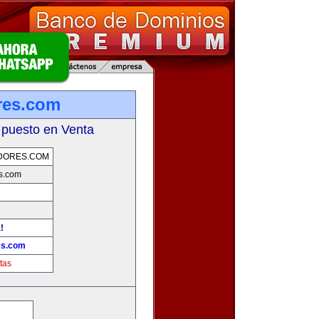
res.com
 puesto en Venta
DORES.COM
s.com
!
es.com
tas