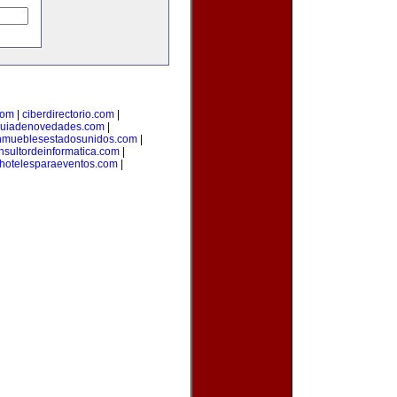
com
|
ciberdirectorio.com
|
uiadenovedades.com
|
nmueblesestadosunidos.com
|
nsultordeinformatica.com
|
hotelesparaeventos.com
|