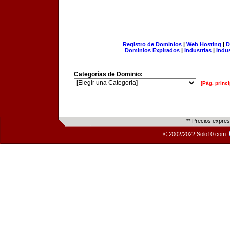
Registro de Dominios
|
Web Hosting
|
D
Dominios Expirados
|
Industrias
|
Indu
Categorías de Dominio:
[Pág. princi
** Precios expre
© 2002/2022 Solo10.com