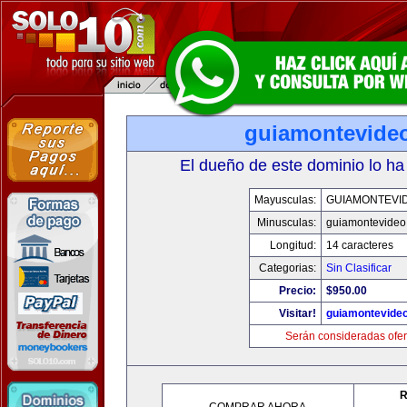
guiamontevide
El dueño de este dominio lo ha
Mayusculas:
GUIAMONTEVI
Minusculas:
guiamontevideo
Longitud:
14 caracteres
Categorias:
Sin Clasificar
Precio:
$950.00
Visitar!
guiamontevide
Serán consideradas ofer
R