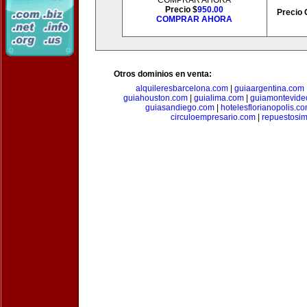
COMPRAR AHORA
Precio $
950.00
Precio 
COMPRAR AHORA
Otros dominios en venta:
alquileresbarcelona.com
|
guiaargentina.com
guiahouston.com
|
guialima.com
|
guiamontevide
guiasandiego.com
|
hotelesflorianopolis.c
circuloempresario.com
|
repuestosi