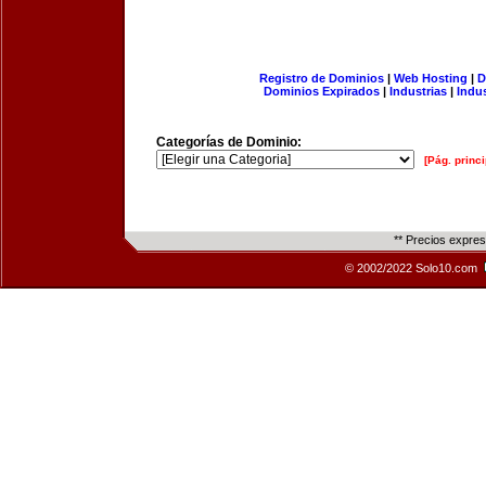
Registro de Dominios
|
Web Hosting
|
D
Dominios Expirados
|
Industrias
|
Indu
Categorías de Dominio:
[Pág. princi
** Precios expre
© 2002/2022 Solo10.com