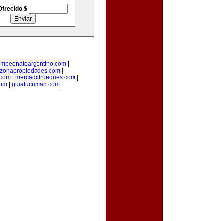
Ofrecido $
ampeonatoargentino.com
|
zonapropiedades.com
|
.com
|
mercadotrueques.com
|
com
|
guiatucuman.com
|