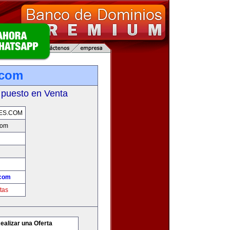
.com
 puesto en Venta
ES.COM
com
.com
tas
ealizar una Oferta