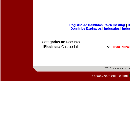
Registro de Dominios
|
Web Hosting
|
D
Dominios Expirados
|
Industrias
|
Indu
Categorías de Dominio:
[Pág. princi
** Precios expre
© 2002/2022 Solo10.com