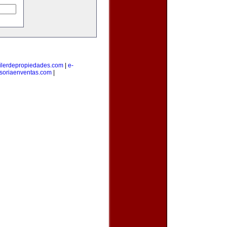
ilerdepropiedades.com
|
e-
soriaenventas.com
|