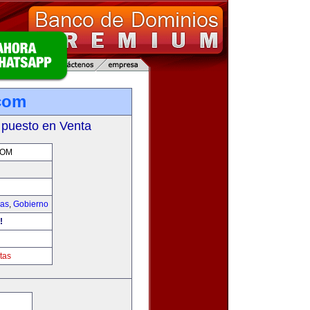
.com
 puesto en Venta
COM
ias
,
Gobierno
!
tas