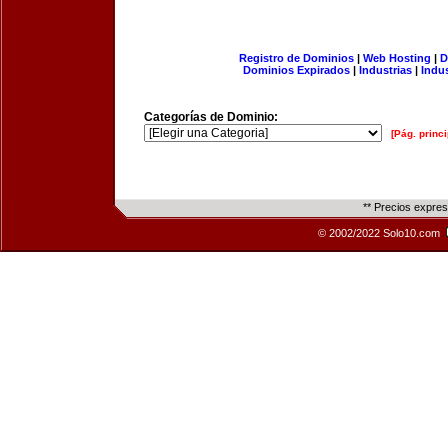
Registro de Dominios
|
Web Hosting
|
D
Dominios Expirados
|
Industrias
|
Indu
Categorías de Dominio:
[Pág. princi
** Precios expre
© 2002/2022 Solo10.com