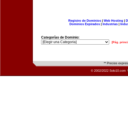
Registro de Dominios
|
Web Hosting
|
D
Dominios Expirados
|
Industrias
|
Indu
Categorías de Dominio:
[Pág. princi
** Precios expre
© 2002/2022 Solo10.com